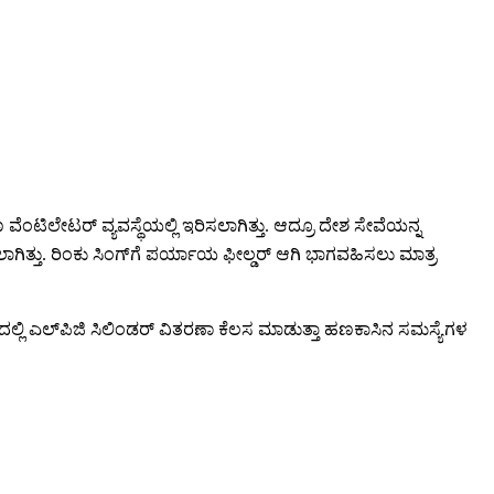
ೆಂಟಿಲೇಟರ್ ವ್ಯವಸ್ಥೆಯಲ್ಲಿ ಇರಿಸಲಾಗಿತ್ತು. ಆದ್ರೂ ದೇಶ ಸೇವೆಯನ್ನ
ಲಾಗಿತ್ತು. ರಿಂಕು ಸಿಂಗ್‌ಗೆ ಪರ್ಯಾಯ ಫೀಲ್ಡರ್ ಆಗಿ ಭಾಗವಹಿಸಲು ಮಾತ್ರ
ಿಗಢದಲ್ಲಿ ಎಲ್‌ಪಿಜಿ ಸಿಲಿಂಡರ್ ವಿತರಣಾ ಕೆಲಸ ಮಾಡುತ್ತಾ ಹಣಕಾಸಿನ ಸಮಸ್ಯೆಗಳ