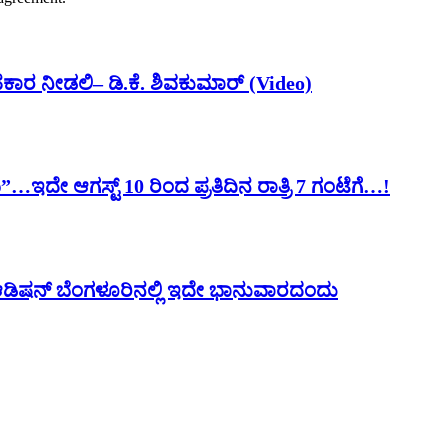
ರ ನೀಡಲಿ– ಡಿ.ಕೆ. ಶಿವಕುಮಾರ್ (Video)
ೇ ಆಗಸ್ಟ್ 10 ರಿಂದ ಪ್ರತಿದಿನ ರಾತ್ರಿ 7 ಗಂಟೆಗೆ…!
 ಆಡಿಷನ್ ಬೆಂಗಳೂರಿನಲ್ಲಿ ಇದೇ ಭಾನುವಾರದಂದು