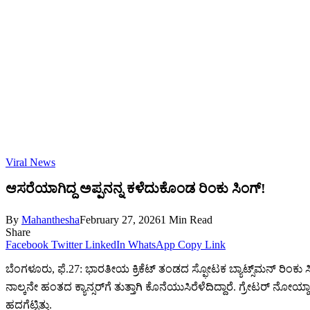
Viral News
ಆಸರೆಯಾಗಿದ್ದ ಅಪ್ಪನನ್ನ ಕಳೆದುಕೊಂಡ ರಿಂಕು ಸಿಂಗ್‌!
By
Mahanthesha
February 27, 2026
1 Min Read
Share
Facebook
Twitter
LinkedIn
WhatsApp
Copy Link
ಬೆಂಗಳೂರು, ಫೆ.27: ಭಾರತೀಯ ಕ್ರಿಕೆಟ್ ತಂಡದ ಸ್ಫೋಟಕ ಬ್ಯಾಟ್ಸ್‌ಮನ್ ರಿಂಕು ಸ
ನಾಲ್ಕನೇ ಹಂತದ ಕ್ಯಾನ್ಸರ್‌ಗೆ ತುತ್ತಾಗಿ ಕೊನೆಯುಸಿರೆಳೆದಿದ್ದಾರೆ. ಗ್ರೇಟರ್ ನೋಯ
ಹದಗೆಟ್ಟಿತ್ತು.