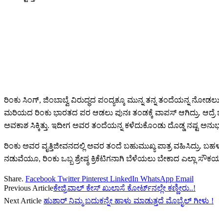
ರಿಂಕು ಸಿಂಗ್, ಜಿಂಬಾಬ್ವೆ ವಿರುದ್ಧದ ಪಂದ್ಯಕ್ಕೂ ಮುನ್ನ ತನ್ನ ತಂದೆಯನ್ನ ನೋ
ಮರಿಯದ ರಿಂಕು ಭಾರತದ ಪರ ಆಡಲು ಪುನಃ ತಂಡಕ್ಕೆ ವಾಪಸ್‌ ಆಗಿದ್ರು. ಆದ್ರೆ ಜಿಂಬ
ಅವಕಾಶ ಸಿಕ್ಕಿತ್ತು. ಇದೀಗ ಅವರ ತಂದೆಯನ್ನ ಕಳೆದುಕೊಂಡು ದೊಡ್ಡ ನಷ್ಟ ಅನುಭವಿ
ರಿಂಕು ಅವರ ವೃತ್ತಿಜೀವನದಲ್ಲಿ ಅವರ ತಂದೆ ಬಹುಮುಖ್ಯ ಪಾತ್ರ ವಹಿಸಿದ್ರು. ಬಹಳಷ್
ನಡುವೆಯೂ, ರಿಂಕು ಒಬ್ಬ ಶ್ರೇಷ್ಠ ಕ್ರಿಕೆಟಿಗನಾಗಿ ಬೆಳೆಯಲು ಬೇಕಾದ ಎಲ್ಲಾ ಸೌಕರ್
Share.
Facebook
Twitter
Pinterest
LinkedIn
WhatsApp
Email
Previous Article
ಕೇಜ್ರಿವಾಲ್‌ ಕೇಸ್‌ ಖುಲಾಸೆ ಕೋರ್ಟ್‌ನಲ್ಲೇ ಕಣ್ಣೀರು..!
Next Article
ಹುಶಾರ್‌ ನಿಮ್ಮ ಬದುಕನ್ನೇ ಹಾಳು ಮಾಡುತ್ತದೆ ಮೊಬೈಲ್‌ ಗೀಳು !