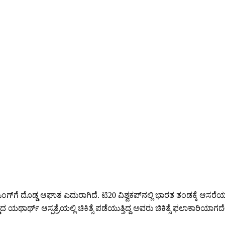
ಿಂಗ್‌ಗೆ ದೊಡ್ಡ ಆಘಾತ ಎದುರಾಗಿದೆ. ಟಿ20 ವಿಶ್ವಕಪ್‌ನಲ್ಲಿ ಭಾರತ ತಂಡಕ್ಕೆ ಆಸರ
್ಡಾದ ಯಥಾರ್ಥ್ ಆಸ್ಪತ್ರೆಯಲ್ಲಿ ಚಿಕಿತ್ಸೆ ಪಡೆಯುತ್ತಿದ್ದ ಅವರು ಚಿಕಿತ್ಸೆ ಫಲಾಕಾರಿ