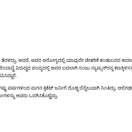
ಡಲು ತೆರಳಿದ್ರು. ಆದರೆ, ಅವರ ಆರೋಗ್ಯದಲ್ಲಿ ಯಾವುದೇ ಚೇತರಿಕೆ ಕಂಡುಬರದ ಕಾರಣ ವ
ಾಬ್ವೆ ವಿರುದ್ಧದ ಪಂದ್ಯದಲ್ಲಿ ಅವರ ಬದಲಾಗಿ ಸಂಜು ಸ್ಯಾಮ್ಸನ್‌ರನ್ನ ಕಣಕ್ಕಿಳಿಸ
ಸಿದ್ದಾರೆ.
ಟು ವರ್ಷಗಳಿಂದ ಮಗನ ಕ್ರಿಕೆಟ್‌ ಜರ್ನಿಗೆ ದೊಡ್ಡ ಬೆನ್ನೆಲುಬಾಗಿ ನಿಂತಿದ್ರು. ಅಲ
ಯಗಳನ್ನು ಅವರು ಒದಗಿಸಿಕೊಟ್ಟಿದ್ರು.