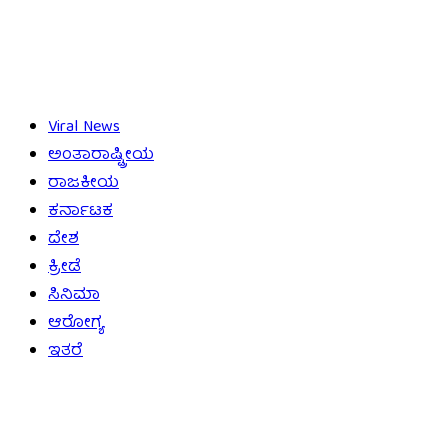
Viral News
ಅಂತಾರಾಷ್ಟ್ರೀಯ
ರಾಜಕೀಯ
ಕರ್ನಾಟಕ
ದೇಶ
ಕ್ರೀಡೆ
ಸಿನಿಮಾ
ಆರೋಗ್ಯ
ಇತರೆ