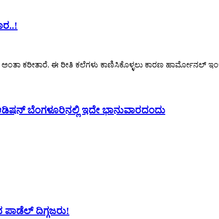
ರ..!
್‌ ಅಂತಾ ಕರೀತಾರೆ. ಈ ರೀತಿ ಕಲೆಗಳು ಕಾಣಿಸಿಕೊಳ್ಳಲು ಕಾರಣ ಹಾರ್ಮೋನಲ್‌ ಇಂಬ್
 ಆಡಿಷನ್ ಬೆಂಗಳೂರಿನಲ್ಲಿ ಇದೇ ಭಾನುವಾರದಂದು
 ಪಾಡೆಲ್ ದಿಗ್ಗಜರು!