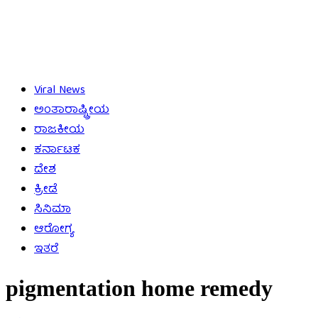
Viral News
ಅಂತಾರಾಷ್ಟ್ರೀಯ
ರಾಜಕೀಯ
ಕರ್ನಾಟಕ
ದೇಶ
ಕ್ರೀಡೆ
ಸಿನಿಮಾ
ಆರೋಗ್ಯ
ಇತರೆ
pigmentation home remedy