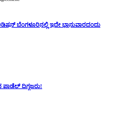
 ಆಡಿಷನ್ ಬೆಂಗಳೂರಿನಲ್ಲಿ ಇದೇ ಭಾನುವಾರದಂದು
 ಪಾಡೆಲ್ ದಿಗ್ಗಜರು!