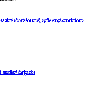
 ಆಡಿಷನ್ ಬೆಂಗಳೂರಿನಲ್ಲಿ ಇದೇ ಭಾನುವಾರದಂದು
 ಪಾಡೆಲ್ ದಿಗ್ಗಜರು!