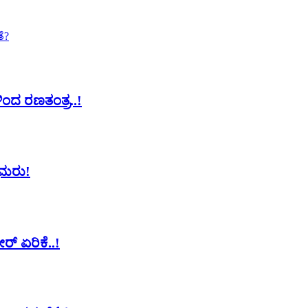
ೆ?
ಂದ ರಣತಂತ್ರ..!
ಲಿಮರು!
್‌ ಏರಿಕೆ..!