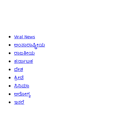
Viral News
ಅಂತಾರಾಷ್ಟ್ರೀಯ
ರಾಜಕೀಯ
ಕರ್ನಾಟಕ
ದೇಶ
ಕ್ರೀಡೆ
ಸಿನಿಮಾ
ಆರೋಗ್ಯ
ಇತರೆ