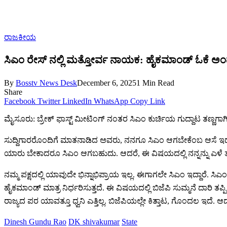
ರಾಜಕೀಯ
ಸಿಎಂ ರೇಸ್ ನಲ್ಲಿ ಮತ್ತೋರ್ವ ನಾಯಕ: ಹೈಕಮಾಂಡ್ ಓಕೆ ಅಂದ್ರ
By
Bosstv News Desk
December 6, 2025
1 Min Read
Share
Facebook
Twitter
LinkedIn
WhatsApp
Copy Link
ಮೈಸೂರು: ಬ್ರೇಕ್ ಫಾಸ್ಟ್ ಮೀಟಿಂಗ್ ನಂತರ ಸಿಎಂ ಕುರ್ಚಿಯ ಗುದ್ದಾಟ ತಣ್ಣಗ
ಸುದ್ದಿಗಾರರೊಂದಿಗೆ ಮಾತನಾಡಿದ ಅವರು, ನನಗೂ ಸಿಎಂ ಆಗಬೇಕೆಂಬ ಆಸೆ ಇದೆ.
ಯಾರು ಬೇಕಾದರೂ ಸಿಎಂ ಆಗಬಹುದು. ಆದರೆ, ಈ ವಿಷಯದಲ್ಲಿ ನನ್ನನ್ನು ಎಳೆ ತರ
ನಮ್ಮ ಪಕ್ಷದಲ್ಲಿ ಯಾವುದೇ ಭಿನ್ನಾಭಿಪ್ರಾಯ ಇಲ್ಲ. ಈಗಾಗಲೇ ಸಿಎಂ ಇದ್ದಾರೆ. ಸಿಎ
ಹೈಕಮಾಂಡ್ ಮಾತ್ರ ನಿರ್ಧರಿಸುತ್ತದೆ. ಈ ವಿಷಯದಲ್ಲಿ ಬಿಜೆಪಿ ಸುಮ್ಮನೆ ದಾರಿ
ರಾಜ್ಯದ ಪರ ಯಾವತ್ತೂ ಧ್ವನಿ ಎತ್ತಿಲ್ಲ. ಬಿಜೆಪಿಯಲ್ಲೇ ಕಿತ್ತಾಟ, ಗೊಂದಲ ಇದೆ. ಆದರೆ,
Dinesh Gundu Rao
DK shivakumar
State