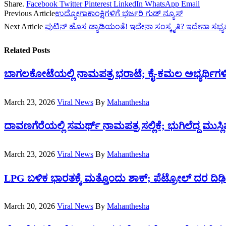
Share.
Facebook
Twitter
Pinterest
LinkedIn
WhatsApp
Email
Previous Article
ಉದ್ಯೋಗಾಕಾಂಕ್ಷಿಗಳಿಗೆ ಭರ್ಜರಿ ಗುಡ್ ನ್ಯೂಸ್
Next Article
ಪುಟಿನ್ ಹೊಸ ಡ್ಯಾಡಿಯಂತೆ! ಇದೇನಾ ಸಂಸ್ಕೃತಿ? ಇದೇನಾ ಸಭ್ಯತ
Related
Posts
ಬಾಗಲಕೋಟೆಯಲ್ಲಿ ನಾಮಪತ್ರ ಭರಾಟೆ; ಕೈ-ಕಮಲ ಅಭ್ಯರ್ಥಿಗಳಿ
March 23, 2026
Viral News
By
Mahanthesha
ದಾವಣಗೆರೆಯಲ್ಲಿ ಸಮರ್ಥ್‌ ನಾಮಪತ್ರ ಸಲ್ಲಿಕೆ; ಭುಗಿಲೆದ್ದ ಮುಸ್
March 23, 2026
Viral News
By
Mahanthesha
LPG ಬಳಿಕ ಭಾರತಕ್ಕೆ ಮತ್ತೊಂದು ಶಾಕ್‌; ಪೆಟ್ರೋಲ್ ದರ ದಿಢೀರ
March 20, 2026
Viral News
By
Mahanthesha